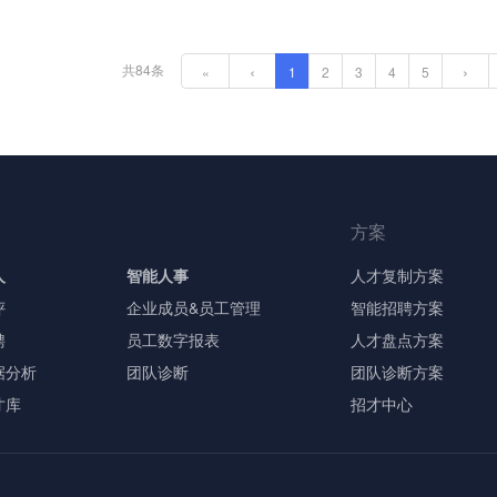
共84条
‹
›
«
1
2
3
4
5
方案
人
智能人事
人才复制方案
评
企业成员&员工管理
智能招聘方案
聘
员工数字报表
人才盘点方案
据分析
团队诊断
团队诊断方案
才库
招才中心