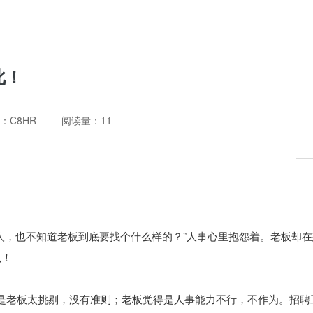
此！
：C8HR
阅读量：11
人，也不知道老板到底要找个什么样的？”人事心里抱怨着。老板却
么！
得是老板太挑剔，没有准则；老板觉得是人事能力不行，不作为。招聘