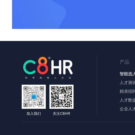
产品
智能选
人才测
精准招
人才数
企业人
加入我们
关注C8HR