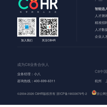
智能选
人才测
精准招
人才数
企业人
加入我们
关注C8HR
成为C8业务合伙人
C8中
业务经理：小八
咨询热线：400-699-6311
杭州
©2004-2026 C8HR版权所有 浙ICP备19033679号-2
浙公网安备