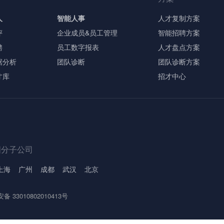
人
智能人事
人才复制方案
评
企业成员&员工管理
智能招聘方案
聘
员工数字报表
人才盘点方案
据分析
团队诊断
团队诊断方案
才库
招才中心
国分子公司
上海
广州
成都
武汉
北京
 33010802010413号