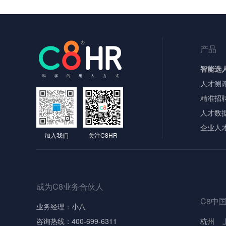
产品
智能选
人才测
精准招
人才数
企业人
加入我们
关注C8HR
成为C8业务合伙人
C8中
业务经理：小八
咨询热线：400-699-6311
杭州