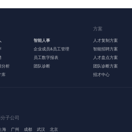
方案
人
智能人事
人才复制方案
评
企业成员&员工管理
智能招聘方案
聘
员工数字报表
人才盘点方案
据分析
团队诊断
团队诊断方案
才库
招才中心
国分子公司
上海
广州
成都
武汉
北京