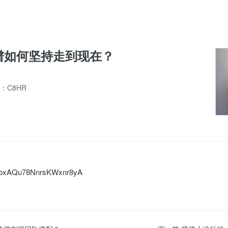
谱如何坚持走到现在？
：C8HR
p4KoxAQu78NnrsKWxnr8yA